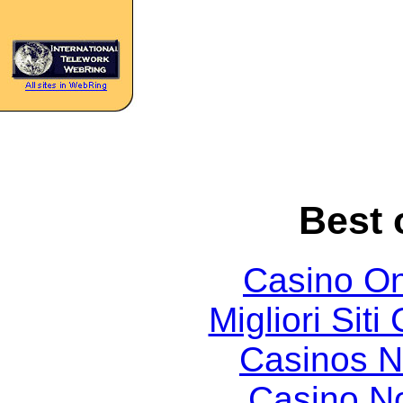
Best 
Casino O
Migliori Sit
Casinos 
Casino N