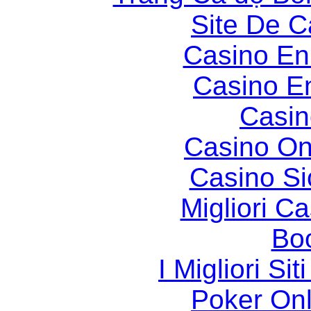
Site De C
Casino En
Casino E
Casin
Casino O
Casino S
Migliori 
Bo
I Migliori Si
Poker Onli